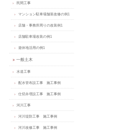
民間工事
マンション駐車場舗装改修の例1
店舗・事務所周りの改装例1
店舗駐車場改装の例1
遊休地活用の例1
一般土木
水道工事
配水管布設工事 施工事例
仕切弁増設工事 施工事例
河川工事
河川堤防工事 施工事例
河川改修工事 施工事例