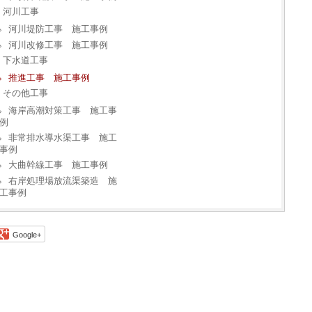
河川工事
河川堤防工事 施工事例
河川改修工事 施工事例
下水道工事
推進工事 施工事例
その他工事
海岸高潮対策工事 施工事
例
非常排水導水渠工事 施工
事例
大曲幹線工事 施工事例
右岸処理場放流渠築造 施
工事例
Google+