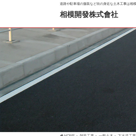
道路や駐車場の舗装など街の身近な土木工事は相
相模開發株式會社
HOME
»
舗装工事
»
一般土木
»
下水道工事