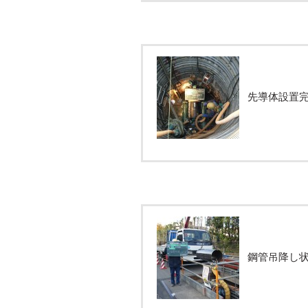
先導体設置
鋼管吊降し