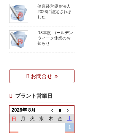
健康経営優良法人
2026に認定されま
した
R8年度 ゴールデン
ウィーク休業のお
知らせ
お問合せ
プラント営業日
2026年 8月
日
月
火
水
木
金
土
1