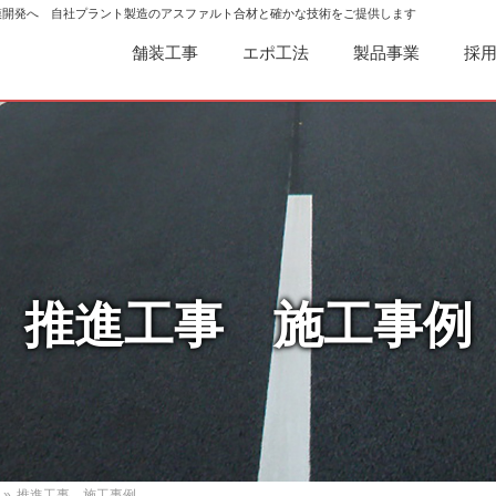
模開発へ 自社プラント製造のアスファルト合材と確かな技術をご提供します
舗装工事
エポ工法
製品事業
採
推進工事 施工事例
»
推進工事 施工事例